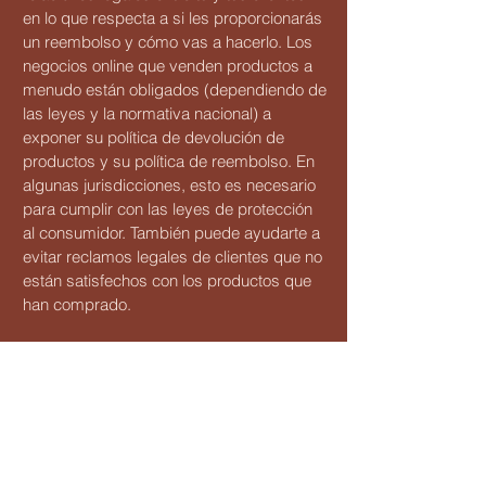
en lo que respecta a si les proporcionarás
un reembolso y cómo vas a hacerlo. Los
negocios online que venden productos a
menudo están obligados (dependiendo de
las leyes y la normativa nacional) a
exponer su política de devolución de
productos y su política de reembolso. En
algunas jurisdicciones, esto es necesario
para cumplir con las leyes de protección
al consumidor. También puede ayudarte a
evitar reclamos legales de clientes que no
están satisfechos con los productos que
han comprado.
Qué debe incluirse en el
documento de Política de
Reembolso
En general, una Política de Reembolso
suele abordar este tipo de cuestiones: el